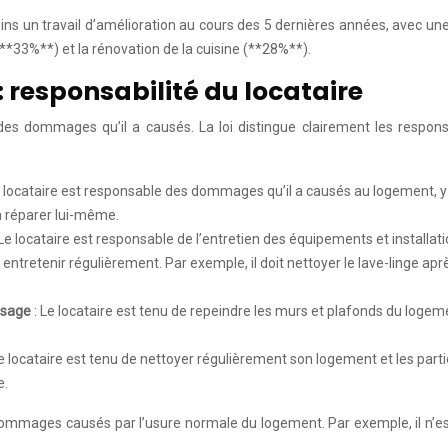
oins un travail d’amélioration au cours des 5 dernières années, avec 
(**33%**) et la rénovation de la cuisine (**28%**).
: responsabilité du locataire
es dommages qu’il a causés. La loi distingue clairement les responsabi
e locataire est responsable des dommages qu’il a causés au logement, y
 la réparer lui-même.
 Le locataire est responsable de l’entretien des équipements et installati
t les entretenir régulièrement. Par exemple, il doit nettoyer le lave-linge 
 usage
: Le locataire est tenu de repeindre les murs et plafonds du logeme
Le locataire est tenu de nettoyer régulièrement son logement et les part
e.
s dommages causés par l’usure normale du logement. Par exemple, il n’