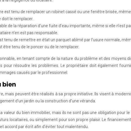
ire est tenu de remplacer un robinet cassé ou une fenêtre brisée, même si
e doit le remplacer.
sable de la réparation d’une fuite d’eau importante, même si elle n’est p
ocataire n’en est pas responsable.
est tenu de remettre en état un parquet abîmé par l’usure normale, même si
ut être tenu de le poncer ou de le remplacer.
isonnable, en tenant compte de la nature du problème et des moyens disp
s pour résoudre les problèmes. Le propriétaire doit également fournir 
dommages causés par le professionnel.
u bien
e, mais peuvent être réalisés à sa propre initiative. Ils visent à moder
agement d’un jardin ou la construction d’une véranda.
valeur du bien immobilier, mais ils ne sont pas une obligation pour le 
futurs locataires, ou simplement pour son propre plaisir. Le financemen
cet accord par écrit afin d’éviter tout malentendu.