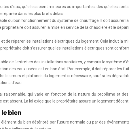
 fuites d’eau, qu’elles soient mineures ou importantes, dès qu’elles sont 
réparée dans les plus brefs délais.
nsable du bon fonctionnement du système de chauffage. Il doit assurer l
 propriétaire doit assurer la mise en service de la chaudière et le dé
er et de réparer les installations électriques du logement. Cela inclut la 
opriétaire doit s’assurer que les installations électriques sont conform
sable de l’entretien des installations sanitaires, y compris le système d’
ion des eaux usées est en bon état. Par exemple, il doit réparer les fui
dre les murs et plafonds du logement si nécessaire, sauf si les dégradati
ations d’eau.
ai raisonnable, qui varie en fonction de la nature du problème et des
re est absent. La loi exige que le propriétaire assure un logement décent
 le bien
 élément du bien détérioré par l’usure normale ou par des événements 
 la négligence du locataire.