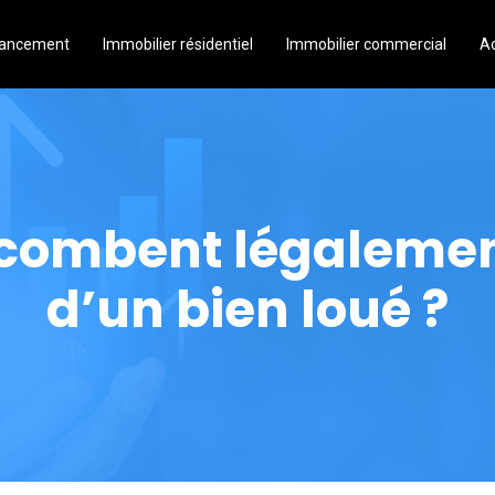
inancement
Immobilier résidentiel
Immobilier commercial
Ac
ncombent légalement
d’un bien loué ?