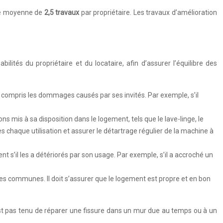
une moyenne de
2,5 travaux
par propriétaire. Les travaux d’amélioration
lités du propriétaire et du locataire, afin d’assurer l’équilibre des
 compris les dommages causés par ses invités. Par exemple, s’il
ons mis à sa disposition dans le logement, tels que le lave-linge, le
après chaque utilisation et assurer le détartrage régulier de la machine à
nt s’il les a détériorés par son usage. Par exemple, s’il a accroché un
ies communes. Il doit s’assurer que le logement est propre et en bon
est pas tenu de réparer une fissure dans un mur due au temps ou à un