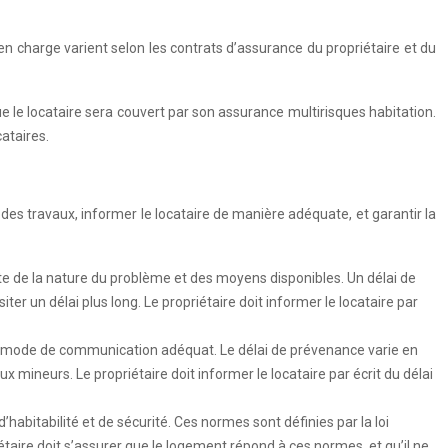
n charge varient selon les contrats d’assurance du propriétaire et du
e le locataire sera couvert par son assurance multirisques habitation.
cataires.
n des travaux, informer le locataire de manière adéquate, et garantir la
pte de la nature du problème et des moyens disponibles. Un délai de
 un délai plus long. Le propriétaire doit informer le locataire par
t un mode de communication adéquat. Le délai de prévenance varie en
 mineurs. Le propriétaire doit informer le locataire par écrit du délai
’habitabilité et de sécurité. Ces normes sont définies par la loi
priétaire doit s’assurer que le logement répond à ces normes, et qu’il ne