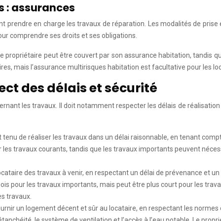
s : assurances
t prendre en charge les travaux de réparation. Les modalités de prise e
our comprendre ses droits et ses obligations.
propriétaire peut être couvert par son assurance habitation, tandis qu
res, mais l’assurance multirisques habitation est facultative pour les lo
ect des délais et sécurité
ernant les travaux. Il doit notamment respecter les délais de réalisatio
est tenu de réaliser les travaux dans un délai raisonnable, en tenant com
 travaux courants, tandis que les travaux importants peuvent nécessiter
e locataire des travaux à venir, en respectant un délai de prévenance e
s pour les travaux importants, mais peut être plus court pour les travaux
es travaux.
fournir un logement décent et sûr au locataire, en respectant les normes d
 l’étanchéité, le système de ventilation et l’accès à l’eau potable. Le pro