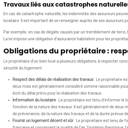
Travaux liés aux catastrophes naturelle
En cas de catastrophe naturelle, les indemnités des assureurs peuven
locataire. Il est important de se renseigner auprès de ses assureurs p
Par exemple, en cas de dégâts causés par un tremblement de terre, le 
La loi impose une obligation d’assurance habitation pour les propriétai
Obligations du propriétaire : resp
Le propriétaire d’un bien loué a plusieurs obligations à respecter conc
sécurité du logement.
Respect des délais de réalisation des travaux
: Le propriétaire 
deux mois est généralement considéré comme raisonnable pour les
écrit du délai prévu pour la réalisation des travaux.
Information du locataire
: Le propriétaire est tenu d’informer l
fonction de la nature des travaux. Il est généralement de deux moi
de prévenance, de la nature des travaux et de la durée prévue d
Fournir un logement décent et sûr
: Le propriétaire est tenu de 
française et concernent la qualité de l’air, l’isolation thermique,