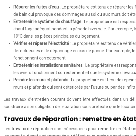
Réparer les fuites d’eau
: Le propriétaire est tenu de réparer les
de bain qui provoque des dommages au sol ou aux murs doit être 
Entretenir le système de chauffage
: Le propriétaire est respo
chauffage adéquat pendant la période hivernale. Par exemple, le
19°C dans les pièces principales du logement.
Vérifier et réparer l’électricité
: Le propriétaire est tenu de vérifi
défectueuses et le dépannage en cas de panne. Par exemple, le pr
fonctionnent correctement.
Entretenir les installations sanitaires
: Le propriétaire est respon
les éviers fonctionnent correctement et que le système d’évacuat
Peindre les murs et plafonds
: Le propriétaire est tenu de repein
murs et plafonds qui sont détériorés par l’usure ou par des infiltr
Les travaux d’entretien courant doivent être effectués dans un dél
soustraire à son obligation de réparation sous prétexte que le locatai
Travaux de réparation : remettre en état
Les travaux de réparation sont nécessaires pour remettre en état un
logement qui sont endommagés ou défectueux, mais ne sont pas dus à