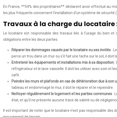
En France, **54% des propriétaires** déclarent avoir effectué au m
les plus fréquents concernent l’installation d’un système de sécurité 
Travaux à la charge du locataire 
Le locataire est responsable des travaux liés à l’usage du bien et d
obligations entre les deux parties.
Réparer les dommages causés par le locataire ou ses invités
: L
perce un trou dans un mur ou s’il fait une tache sur le sol, il doit
Entretenir les équipements et installations mis à sa disposition
:
réfrigérateur et le lave-vaisselle. Il doit les utiliser avec soin e
café.
Peindre les murs et plafonds en cas de détérioration due à son
tableau et endommagé le mur, il doit le réparer et le repeindre.
Nettoyer régulièrement le logement et les parties communes
: 
état, et qu’il ne présente aucune trace de saleté ou de négligenc
Il est important de noter que le locataire n’est pas responsable de
mouvement de terrain.