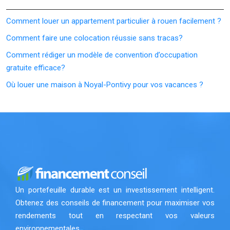
Comment louer un appartement particulier à rouen facilement ?
Comment faire une colocation réussie sans tracas?
Comment rédiger un modèle de convention d’occupation
gratuite efficace?
Où louer une maison à Noyal-Pontivy pour vos vacances ?
Un portefeuille durable est un investissement intelligent.
Obtenez des conseils de financement pour maximiser vos
rendements tout en respectant vos valeurs
environnementales.