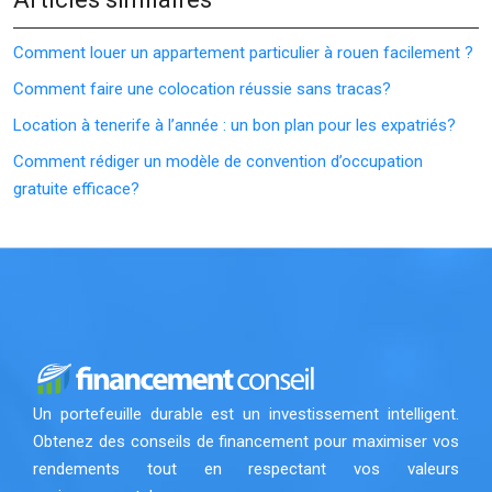
Comment louer un appartement particulier à rouen facilement ?
Comment faire une colocation réussie sans tracas?
Location à tenerife à l’année : un bon plan pour les expatriés?
Comment rédiger un modèle de convention d’occupation
gratuite efficace?
Un portefeuille durable est un investissement intelligent.
Obtenez des conseils de financement pour maximiser vos
rendements tout en respectant vos valeurs